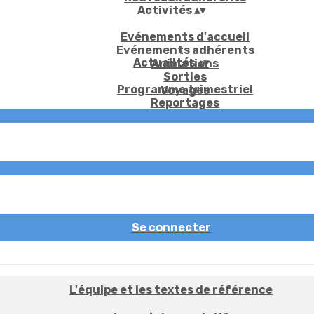
Activités
▴
▾
Evénements d'accueil
Evénements adhérents
Actualités
▴
▾
Animations
Sorties
Programme trimestriel
Voyages
Reportages
Se connecter
L'équipe et les textes de référence