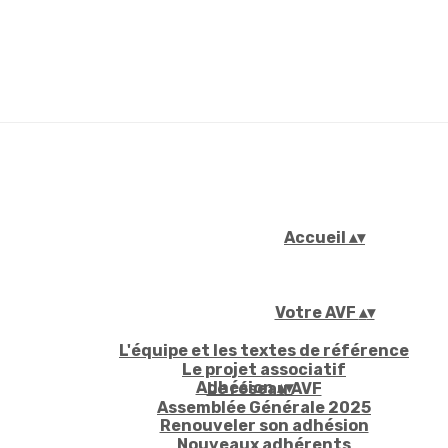
Accueil
▴
▾
Votre AVF
▴
▾
L'équipe et les textes de référence
Le projet associatif
Adhésion
▴
▾
Le réseau AVF
Assemblée Générale 2025
Renouveler son adhésion
Nouveaux adhérents