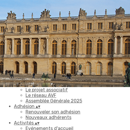
Exporter les lignes sélectionnées
Exporter toutes les colonnes
Exporter uniquement les colonnes affichées
Menu
Ajoutez un logo, un bouton, des réseaux sociaux
Cliquez pour éditer
Accueil
▴
▾
Votre AVF
▴
▾
L'équipe et les textes de référence
Le projet associatif
Le réseau AVF
Assemblée Générale 2025
Adhésion
▴
▾
Renouveler son adhésion
Nouveaux adhérents
Activités
▴
▾
Evénements d'accueil