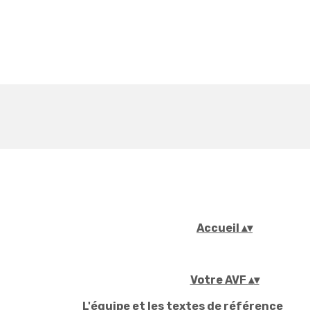
Accueil
▴
▾
Votre AVF
▴
▾
L'équipe et les textes de référence