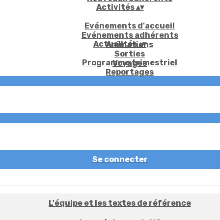
Activités
▴
▾
Evénements d'accueil
Evénements adhérents
Actualités
▴
▾
Animations
Sorties
Programme trimestriel
Voyages
Reportages
Se connecter
L'équipe et les textes de référence