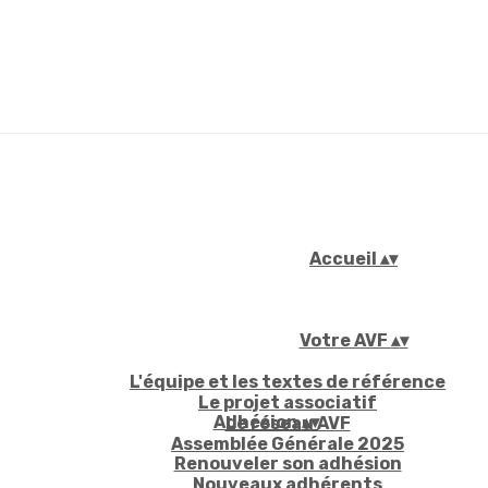
Accueil
▴
▾
Votre AVF
▴
▾
L'équipe et les textes de référence
Le projet associatif
Adhésion
▴
▾
Le réseau AVF
Assemblée Générale 2025
Renouveler son adhésion
Nouveaux adhérents