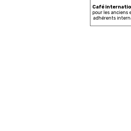
Café internatio
pour les anciens 
adhérents intern